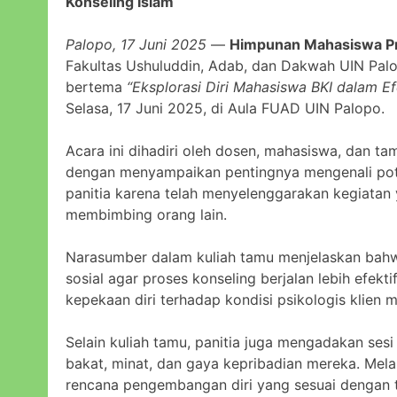
Konseling Islam
Palopo, 17 Juni 2025
—
Himpunan Mahasiswa Pr
Fakultas Ushuluddin, Adab, dan Dakwah UIN Pal
bertema
“Eksplorasi Diri Mahasiswa BKI dalam Efe
Selasa, 17 Juni 2025, di Aula FUAD UIN Palopo.
Acara ini dihadiri oleh dosen, mahasiswa, dan 
dengan menyampaikan pentingnya mengenali potens
panitia karena telah menyelenggarakan kegiat
membimbing orang lain.
Narasumber dalam kuliah tamu menjelaskan bahwa 
sosial agar proses konseling berjalan lebih efek
kepekaan diri terhadap kondisi psikologis klien 
Selain kuliah tamu, panitia juga mengadakan ses
bakat, minat, dan gaya kepribadian mereka. Mela
rencana pengembangan diri yang sesuai dengan t