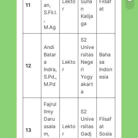
Lekto
Suna
Filsaf
11
an,
r
n
at
S.Fil.I.
Kalija
,
ga
M.Ag
S2
Andi
Unive
Batar
rsitas
Baha
a
Lekto
Nege
sa
12
Indra,
r
ri
Indon
S.Pd.,
Yogy
esia
M.Pd
akart
a
Fajrul
Ilmy
S2
Daru
Unive
Filsaf
ssala
Lekto
rsitas
at
13
m,
r
Gadj
Sosia