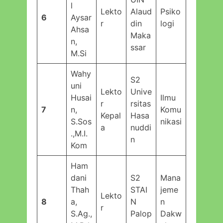
l
Lekto
Alaud
Psiko
6
Aysar
r
din
logi
Ahsa
Maka
n,
ssar
M.Si
Wahy
S2
uni
Lekto
Unive
Husai
Ilmu
r
rsitas
7
n,
Komu
Kepal
Hasa
S.Sos
nikasi
a
nuddi
.,M.I.
n
Kom
Ham
dani
S2
Mana
Thah
STAI
jeme
Lekto
8
a,
N
n
r
S.Ag.,
Palop
Dakw