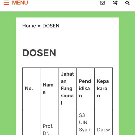
MENU
Home
DOSEN
DOSEN
Jabat
an
Pend
Kepa
Nam
No.
Fung
idika
kara
a
siona
n
n
l
S3
UIN
Prof.
Syari
Dakw
Dr.