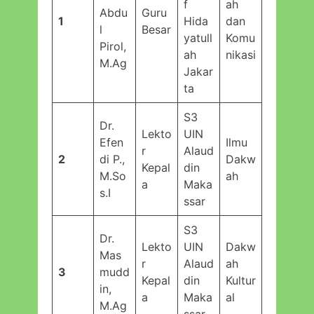
f
ah
Abdu
Guru
1
Hida
dan
l
Besar
yatull
Komu
Pirol,
ah
nikasi
M.Ag
Jakar
ta
S3
Dr.
Lekto
UIN
Efen
Ilmu
r
Alaud
2
di P.,
Dakw
Kepal
din
M.So
ah
a
Maka
s.I
ssar
S3
Dr.
Lekto
UIN
Dakw
Mas
r
Alaud
ah
3
mudd
Kepal
din
Kultur
in,
a
Maka
al
M.Ag
ssar