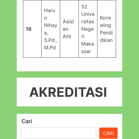
S2
Haru
Unive
n
Kons
Asist
rsitas
Nihay
eling
16
en
Nege
a,
Pendi
Ahli
ri
S.Pd.,
dikan
Maka
M.Pd
ssar
AKREDITASI
Cari
CARI