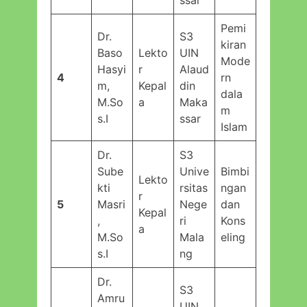
Pemi
Dr.
S3
kiran
Baso
Lekto
UIN
Mode
Hasyi
r
Alaud
4
rn
m,
Kepal
din
dala
M.So
a
Maka
m
s.I
ssar
Islam
Dr.
S3
Sube
Unive
Bimbi
Lekto
kti
rsitas
ngan
r
5
Masri
Nege
dan
Kepal
,
ri
Kons
a
M.So
Mala
eling
s.I
ng
Dr.
S3
Amru
UIN