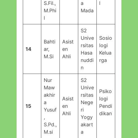
S.Fil.,
a
l
M.Phi
Mada
l
S2
Unive
Sosio
Bahti
Asist
rsitas
logi
14
ar,
en
Hasa
Kelua
M.Si
Ahli
nuddi
rga
n
Nur
S2
Maw
Unive
Psiko
akhir
rsitas
Asist
logi
a
Nege
15
en
Pendi
Yusuf
ri
Ahli
dikan
,
Yogy
S.Pd.,
akart
M.si
a