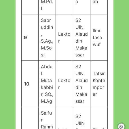
M.Pd.
o
ah
I
Sapr
S2
uddin
UIN
Ilmu
,
Lekto
Alaud
9
tasa
S.Ag.,
r
din
wuf
M.So
Maka
s.I
ssar
Abdu
S2
l
UIN
Tafsir
Muta
Lekto
Alaud
Konte
10
kabbi
r
din
mpor
r, SQ.,
Maka
er
M.Ag
ssar
Saifu
S2
r
UIIN
Rahm