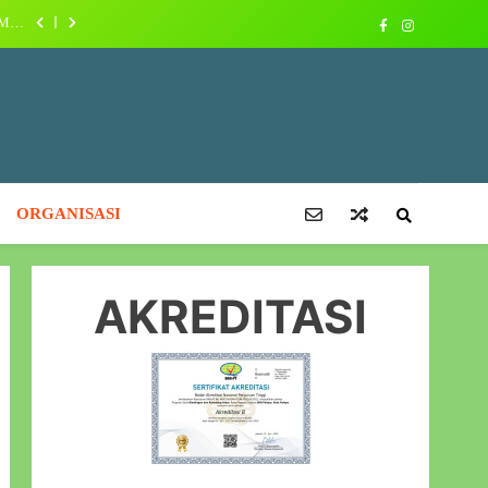
TMEN
MIK
Allo,
kang
Sehat
 2045
ISWA
TMEN
ORGANISASI
MIK
AKREDITASI