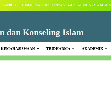
KAPRODI BKI HIBAHKAN 12 KARYANYA SEBAGAI WUJUD NYATA KOMI
AKADE
Mahasiswa BKI UIN Palopo Lakukan Peninjauan Awal Desa Binaan di Mata 
Enre
eminar Mental Health Awareness: Kolaborasi Empat Lembaga Wujudkan Generasi 
n dan Konseling Islam
Menuju Indonesia Emas
KEGIATAN MAHAS
KAPRODI BKI HIBAHKAN 12 KARYANYA SEBAGAI WUJUD NYATA KOMI
KEMAHASISWAAN
TRIDHARMA
AKADEMIK
AKADE