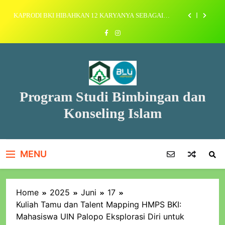
KAPRODI BKI HIBAHKAN 12 KARYANYA SEBAGAI
WUJUD NYATA KOMITMEN AKADEMIK
Mahasiswa BKI UIN Palopo Lakukan Peninjauan Awal Desa
Binaan di Mata Allo, Enrekang
Seminar Mental Health Awareness: Kolaborasi Empat
Lembaga Wujudkan Generasi Sehat Menuju Indonesia Emas
2045
KEGIATAN MAHASISWA
KAPRODI BKI HIBAHKAN 12 KARYANYA SEBAGAI
Program Studi Bimbingan dan
WUJUD NYATA KOMITMEN AKADEMIK
Konseling Islam
MENU
Home
2025
Juni
17
Kuliah Tamu dan Talent Mapping HMPS BKI:
Mahasiswa UIN Palopo Eksplorasi Diri untuk