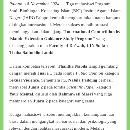
Palopo, 18 November 2024
— Tiga mahasiswi Program
Studi Bimbingan Konseling Islam (BKI) Institut Agama Islam
Negeri (IAIN) Palopo kembali mengharumkan nama kampus
di tingkat internasional. Mereka sukses meraih prestasi
membanggakan dalam ajang
“International Competition by
Islamic Extension Guidance Study Program”
yang
diselenggarakan oleh
Faculty of Da’wah, UIN Sultan
Thaha Saifuddin Jambi
.
Dalam kompetisi tersebut,
Thalitha Nabila
tampil gemilang
dengan meraih
Juara 1
pada lomba
Public Opinion
kategori
Sexual Violence
. Sementara itu,
Nabila Padding
berhasil
menyabet
Juara 2
pada lomba
Scientific Paper
kategori
Your Mental
, disusul oleh
Rahmawati Masri
yang juga
memperoleh
Juara 2
pada kategori yang sama.
Ketiga mahasiswi tersebut menunjukkan kemampuan luar
biasa dalam mengangkat isu-isu sosial dan psikologis yang
relevan dengan realitas masyarakat modern. Melalui